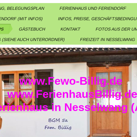
G, BELEGUNGSPLAN
FERIENHAUS UND FERIENDORF
ENDORF (MIT INFOS)
INFOS, PREISE, GESCHÄFTSBEDING
PS
GÄSTEBUCH
KONTAKT
FOTOS AUS DER 
 (SIEHE AUCH UNTERORDNER)
FREIZEIT IN NESSELWANG
www.Fewo-Billig.de
www.FerienhausBillig.d
erienhaus in Nesselwang (